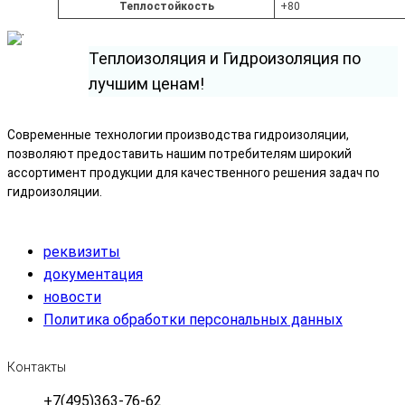
и
Теплостойкость
+80
з
о
Теплоизоляция и Гидроизоляция по
л
лучшим ценам!
Т
П
Современные технологии производства гидроизоляции,
П
позволяют предоставить нашим потребителям широкий
3
ассортимент продукции для качественного решения задач по
.
гидроизоляции.
5
(
1
реквизиты
0
документация
к
новости
в
Политика обработки персональных данных
.
м
Контакты
.
+7(495)363-76-62