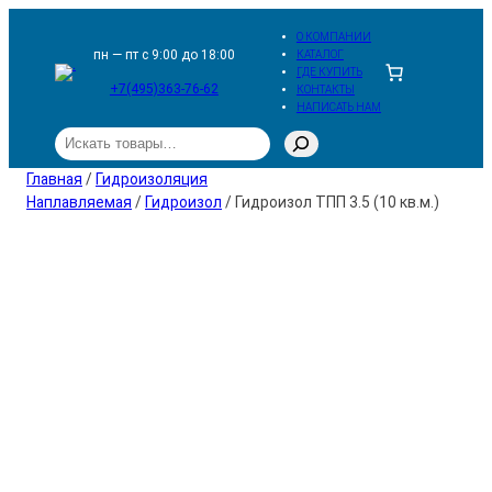
Перейти
О КОМПАНИИ
к
пн — пт с 9:00 до 18:00
КАТАЛОГ
ГДЕ КУПИТЬ
содержимому
+7(495)363-76-62
КОНТАКТЫ
НАПИСАТЬ НАМ
Поиск
Главная
/
Гидроизоляция
Наплавляемая
/
Гидроизол
/ Гидроизол ТПП 3.5 (10 кв.м.)